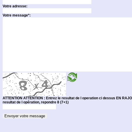
Votre adresse:
Votre message*:
ATTENTION ATTENTION : Entrez le resultat de l operation ci dessus EN RAJOUTANT 1 A CE RESULTAT. (Par exemple si l affichage montre 5 +2 soit 7 comme
resultat de l opération, repondre 8 (7+1)